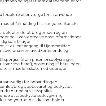
isationen og agerer som databehandler for
e forældre eller værge for at anvende
med til-/afmelding til arrangementer, skal
en, tildeles du et brugernavn og en
nger og ikke videregive disse informationer
t dig som bruger
for, at du har adgang til Hjemmesiden.
en er Leverandøren uvedkommende og
il spørgsmål om priser, prisoplysninger,
r spærring heraf), opsætning af betalinger,
igelse af medlemskab, med videre, er
taansvarlig) for behandlingen.
dsamlet, brugt, opbevaret og beskyttet.
 du denne privatlivspolitik.
ende databeskyttelseslovgivning.
lket betyder, at de ikke indeholder