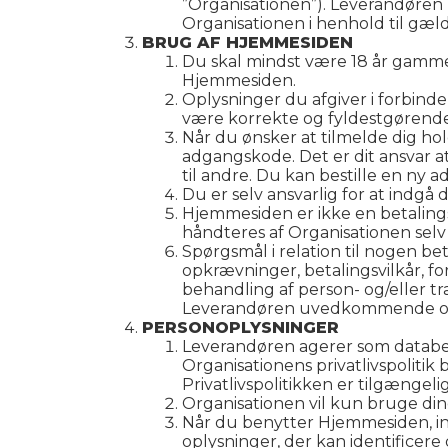
”Organisationen”). Leverandøren
Organisationen i henhold til gæl
BRUG AF HJEMMESIDEN
Du skal mindst være 18 år gamme
Hjemmesiden.
Oplysninger du afgiver i forbind
være korrekte og fyldestgørende
Når du ønsker at tilmelde dig ho
adgangskode. Det er dit ansvar at
til andre. Du kan bestille en n
Du er selv ansvarlig for at indgå
Hjemmesiden er ikke en betaling
håndteres af Organisationen sel
Spørgsmål i relation til nogen be
opkrævninger, betalingsvilkår, fo
behandling af person- og/eller tr
Leverandøren uvedkommende og s
PERSONOPLYSNINGER
Leverandøren agerer som databeha
Organisationens privatlivspolitik
Privatlivspolitikken er tilgænge
Organisationen vil kun bruge di
Når du benytter Hjemmesiden, inds
oplysninger, der kan identificere 