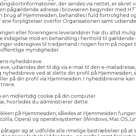
ingskortinformationer, der sendes via nettet, er sikret 
at den pågældende adresse i browseren begynder med HT
in brug af Hjemmesiden, behandles i fuld fortrolighed o
sine forpligtelser overfor Organisationen samt udsende
ngen eller foreningens leverandører har du altid muligh
e indsigelse mod en behandling i henhold til gældende 
nger videregives til tredjemand i nogen form på noget t
af offentlige myndigheder.
nens nyhedsbreve.
ve, udsendes det til dig via e-mail til den e-mailadresse,
ig nyhedsbreve ved at slette din profil på Hjemmesiden, 
 eller på din profil via Hjemmesiden. I nyhedsbrevene ka
rtnere.
es en midlertidig cookie på din computer.
 se, hvorledes du administrerer dette.
nikken på Hjemmesiden, således at Hjemmesiden funger
Mozilla, Opera) og operativsystemer (Windows, Mac OS, Li
åtager sig at udfolde alle rimelige bestræbelser på at 