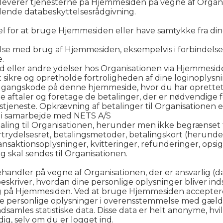
 leverer tjenesterne på Hjemmesiden på vegne af Organ
dende databeskyttelsesrådgivning.
l for at bruge Hjemmesiden eller have samtykke fra din
else med brug af Hjemmesiden, eksempelvis i forbindelse 
.
ld eller andre ydelser hos Organisationen via Hjemmesid
 sikre og opretholde fortroligheden af dine loginoplysni
y adgangskode på denne hjemmeside, hvor du har oprette
 de aftaler og foretage de betalinger, der er nødvendige 
stjeneste. Opkrævning af betalinger til Organisation
v i samarbejde med NETS A/S
taling til Organisationen, herunder men ikke begrænset t
rtrydelsesret, betalingsmetoder, betalingskort (herunde
ansaktionsoplysninger, kvitteringer, refunderinger, ops
kal sendes til Organisationen.
ndler på vegne af Organisationen, der er ansvarlig (da
 beskriver, hvordan dine personlige oplysninger bliver in
lig på Hjemmesiden. Ved at bruge Hjemmesiden accepterer
ne personlige oplysninger i overensstemmelse med gæld
amles statistiske data. Disse data er helt anonyme, hvi
dig, selv om du er logget ind.