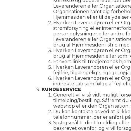
korrekte og opdaterede, idet der 
Leverandøren eller Organisatione
Organisationen samtidig forbehol
Hjemmesiden eller til de ydelser
Hverken Leverandøren eller Organ
strømforsyning eller internetfor
personoplysninger eller andre f
Leverandøren eller Organisationen
brug af Hjemmesiden i strid med 
Hverken Leverandøren eller Orga
brug af Hjemmesiden eller som fø
Ethvert link til tredjemands hje
Hverken Leverandøren eller Orga
fejlfrie, tilgængelige, rigtige, nø
Hverken Leverandøren eller Organi
indirekte tab som følge af fejl e
KUNDESERVICE
Generelt vil vi så vidt muligt fo
tilmelding/bestilling. Såfremt du
webshop eller den Organisation, 
Du kan kontakte os ved at klikke 
telefonnummer, der er anført p
Spørgsmål til din tilmelding elle
beskrevet ovenfor, og vi vil forsø