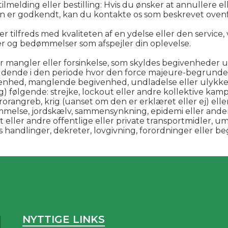
ilmelding eller bestilling: Hvis du ønsker at annullere ell
en er godkendt, kan du kontakte os som beskrevet ovenfor
r tilfreds med kvaliteten af en ydelse eller den service, v
 og bedømmelser som afspejler din oplevelse.
or mangler eller forsinkelse, som skyldes begivenheder u
ældende i den periode hvor den force majeure-begrund
enhed, manglende begivenhed, undladelse eller ulykke 
følgende: strejke, lockout eller andre kollektive kampskr
orangreb, krig (uanset om den er erklæret eller ej) eller 
ømmelse, jordskælv, sammensynkning, epidemi eller ande
ort eller andre offentlige eller private transportmidler, u
s handlinger, dekreter, lovgivning, forordninger eller b
NYTTIGE LINKS