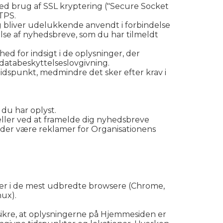
ved brug af SSL kryptering ("Secure Socket
TPS.
g bliver udelukkende anvendt i forbindelse
lse af nyhedsbreve, som du har tilmeldt
ed for indsigt i de oplysninger, der
databeskyttelseslovgivning.
idspunkt, medmindre det sker efter krav i
 du har oplyst.
eller ved at framelde dig nyhedsbreve
n der være reklamer for Organisationens
er i de mest udbredte browsere (Chrome,
nux).
sikre, at oplysningerne på Hjemmesiden er