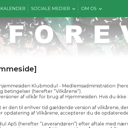
KALENDER
SOCIALE MEDIER
OM OS
jemmeside]
 hjemmesiden Klubmodul - Medlemsadministration (here
 betingelser (herefter ”Vilkårene”).
 versioner af vilkår for brug af Hjemmesiden. Hvis du ikke
 er den til enhver tid gældende version af vilkårene, d
r opdatering af Vilkårene, accepterer du de opdaterede 
l ApS (herefter ”Leverandøren”) efter aftale med nær