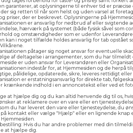
dog tages forbehold for taste- og prisfejl samt forkert
n garanterer, at oplysningerne til enhver tid er præcise
der sig retten til når som helst og uden varsel at foret
 og priser, der er beskrevet. Oplysningerne på Hjemmes
isationen er ansvarlig for nedbrud af eller svigtende 
bindelse, hærværk på systemet (både fysisk såvel som co
orhold og omstændigheder som er udenfor Leverandøren
 kan i noget tilfælde holdes ansvarlig for tab opstået 
Vilkårene.
nisationen påtager sig noget ansvar for eventuelle s
lge af deltagelse i arrangementer, som du har tilmeldt
mmeside er uden ansvar for Leverandøren eller Organisat
nisationen indestår for, at Hjemmesiden og de herpå ti
jagtige, pålidelige, opdaterede, sikre, leveres rettidigt el
sation er erstatningsansvarlig for direkte tab, følgesk
ller krænkende indhold i en annoncetekst eller ved et fot
rsøge at hjælpe dig og du kan altid henvende dig til os, 
 ønsker at reklamere over en vare eller en tjenesteydels
som du har leveret den vare eller tjenesteydelse, du øn
på kontakt eller vælge "Hjælp" eller en lignende knap el
å Hjemmesiden.
r bestilling: Hvis du har andre problemer med din tilmeld
ge at hjælpe dig.