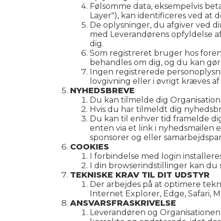
Følsomme data, eksempelvis betal
Layer"), kan identificeres ved 
De oplysninger, du afgiver ved d
med Leverandørens opfyldelse af 
dig.
Som registreret bruger hos foreni
behandles om dig, og du kan gør
Ingen registrerede personoplysni
lovgivning eller i øvrigt kræves 
NYHEDSBREVE
Du kan tilmelde dig Organisatio
Hvis du har tilmeldt dig nyhedsbre
Du kan til enhver tid framelde d
enten via et link i nyhedsmailen
sponsorer og eller samarbejdspa
COOKIES
I forbindelse med login installer
I din browserindstillinger kan du
TEKNISKE KRAV TIL DIT UDSTYR
Der arbejdes på at optimere tek
Internet Explorer, Edge, Safari, 
ANSVARSFRASKRIVELSE
Leverandøren og Organisationen p