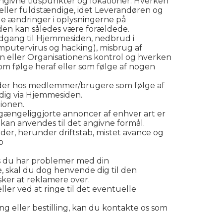
 angivne tidspunkter og lokationer. Hverken
 eller fuldstændige, idet Leverandøren og
age ændringer i oplysningerne på
iden kan således være forældede.
adgang til Hjemmesiden, nedbrud i
mputervirus og hacking), misbrug af
 eller Organisationens kontrol og hverken
som følge heraf eller som følge af nogen
kader hos medlemmer/brugere som følge af
 dig via Hjemmesiden.
ionen.
lgængeliggjorte annoncer af enhver art er
ler kan anvendes til det angivne formål.
ader, herunder driftstab, mistet avance og
o
hvis du har problemer med din
e, skal du dog henvende dig til den
sker at reklamere over.
ler ved at ringe til det eventuelle
ing eller bestilling, kan du kontakte os som