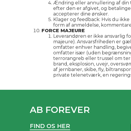
Ændring eller annullering af din t
efter den er afgivet, og betaling
accepterer dine ønsker.
Klager og feedback: Hvis du ikke e
form af anmeldelse, kommentarer
FORCE MAJEURE
Leverandøren er ikke ansvarlig f
majeure). Ansvarsfriheden er g
omfatter enhver handling, begiv
omfatter især (uden begrænsning) 
terrorangreb eller trussel om terr
brand, eksplosion, uvejr, oversv
af jernbaner, skibe, fly, biltransp
private telenetværk, en regering
AB FOREVER
FIND OS HER