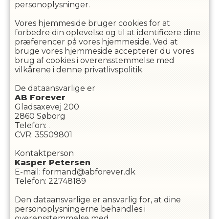
personoplysninger.
Vores hjemmeside bruger cookies for at
forbedre din oplevelse og til at identificere dine
præferencer på vores hjemmeside. Ved at
bruge vores hjemmeside accepterer du vores
brug af cookies i overensstemmelse med
vilkårene i denne privatlivspolitik.
De dataansvarlige er
AB Forever
Gladsaxevej 200
2860
Søborg
Telefon
:
.
CVR
:
35509801
Kontaktperson
Kasper
Petersen
E-mail
:
formand@abforever.dk
Telefon
:
22748189
Den dataansvarlige er ansvarlig for, at dine
personoplysningerne behandles i
overensstemmelse med