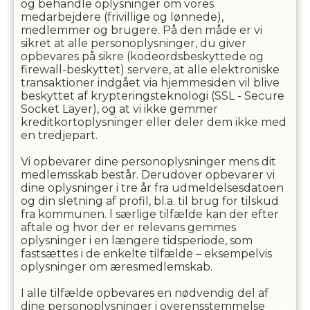
og behandle oplysninger om vores
medarbejdere (frivillige og lønnede),
medlemmer og brugere. På den måde er vi
sikret at alle personoplysninger, du giver
opbevares på sikre (kodeordsbeskyttede og
firewall-beskyttet) servere, at alle elektroniske
transaktioner indgået via hjemmesiden vil blive
beskyttet af krypteringsteknologi (SSL - Secure
Socket Layer), og at vi ikke gemmer
kreditkortoplysninger eller deler dem ikke med
en tredjepart.
Vi opbevarer dine personoplysninger mens dit
medlemsskab består. Derudover opbevarer vi
dine oplysninger i
tre
år fra udmeldelsesdatoen
og din sletning af profil, bl.a. til brug for tilskud
fra kommunen. l særlige tilfælde kan der efter
aftale og hvor der er relevans gemmes
oplysninger i en længere tidsperiode, som
fastsættes i de enkelte tilfælde – eksempelvis
oplysninger om æresmedlemskab.
I alle tilfælde opbevares en nødvendig del af
dine personoplysninger i overensstemmelse