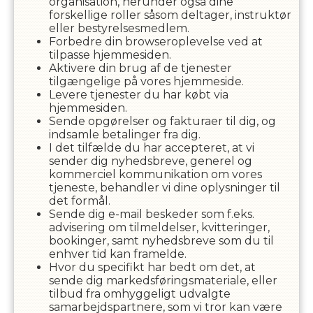
organisation, herunder også dine
forskellige roller såsom deltager, instruktør
eller bestyrelsesmedlem.
Forbedre din browseroplevelse ved at
tilpasse hjemmesiden.
Aktivere din brug af de tjenester
tilgængelige på vores hjemmeside.
Levere tjenester du har købt via
hjemmesiden.
Sende opgørelser og fakturaer til dig, og
indsamle betalinger fra dig.
I det tilfælde du har accepteret, at vi
sender dig nyhedsbreve, generel og
kommerciel kommunikation om vores
tjeneste, behandler vi dine oplysninger til
det formål.
Sende dig e-mail beskeder som f.eks.
advisering om tilmeldelser, kvitteringer,
bookinger, samt nyhedsbreve som du til
enhver tid kan framelde.
Hvor du specifikt har bedt om det, at
sende dig markedsføringsmateriale, eller
tilbud fra omhyggeligt udvalgte
samarbejdspartnere, som vi tror kan være