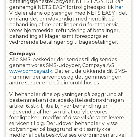
betalingstjenesteudbyder, NETS EASY. Du kan
gennemgå NETS EASY fortrolighedspolitik
her
.
Vi deler alene oplysninger med NETS EASY, i det
omfang det er nødvendigt med henblik på
behandling af de betalinger du foretager via
vores hjemmeside; refundering af betalinger,
behandling af klager samt forespørgsler
vedrørende betalinger og tilbagebetalinger.
Compaya
Alle SMS-beskeder der sendes til dig sendes
gennem vores SMS-udbyder, Compaya A/S
www.compaya.dk
. Det er udelukkende dit SMS-
nummer der anvendes og det gemmes ingen
andre steder end på din profil hos os.
Vi behandler dine oplysninger på baggrund af
bestemmelsen i databeskyttelsesforordningen
artikel 6, stk. 1, litra b, hvor behandling er
nødvendig af hensyn til at opfylde vores
forpligtelser i medfør af disse vilkår samt levere
servicen til dig. Derudover behandler vi visse
oplysninger på baggrund af dit samtykke i
medfør af databeskyttelsesforordningen artikel