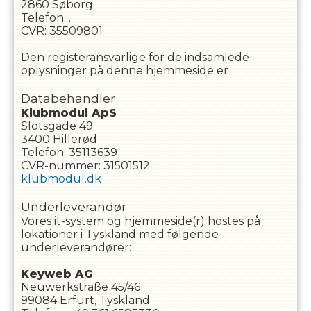
2860
Søborg
Telefon
:
.
CVR
:
35509801
Den registeransvarlige for de indsamlede
oplysninger på denne hjemmeside er
Databehandler
Klubmodul ApS
Slotsgade 49
3400 Hillerød
Telefon: 35113639
CVR-nummer: 31501512
klubmodul.dk
Underleverandør
Vores it-system og hjemmeside(r) hostes på
lokationer i Tyskland med følgende
underleverandører:
Keyweb AG
Neuwerkstraße 45/46
99084 Erfurt, Tyskland